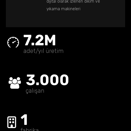
dijital olarak izlenen dikim ve
yıkama makineleri
7.2
M
adet/yıl üretim
3.000
çalışan
1
fabrika