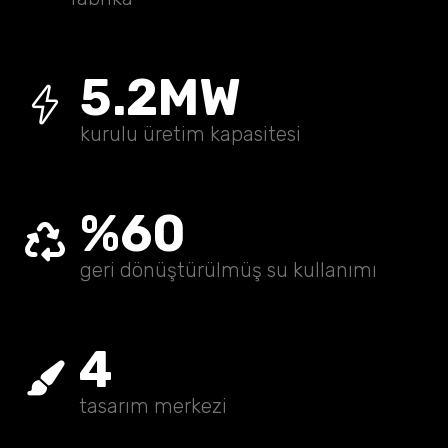
5.2
MW
kurulu üretim kapasitesi
%
60
geri dönüştürülmüş su kullanımı
4
tasarım merkezi