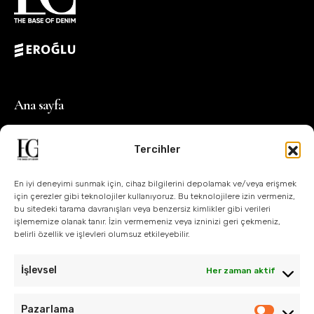
Ana sayfa
Blog
Tercihler
Hikayemiz
Operasyonlar
En iyi deneyimi sunmak için, cihaz bilgilerini depolamak ve/veya erişmek
için çerezler gibi teknolojiler kullanıyoruz. Bu teknolojilere izin vermeniz,
Tasarım
bu sitedeki tarama davranışları veya benzersiz kimlikler gibi verileri
işlememize olanak tanır. İzin vermemeniz veya izninizi geri çekmeniz,
Teknoloji
belirli özellik ve işlevleri olumsuz etkileyebilir.
Sürdürülebilirlik
İşlevsel
Her zaman aktif
Bize Ulaşın
Pazarlama